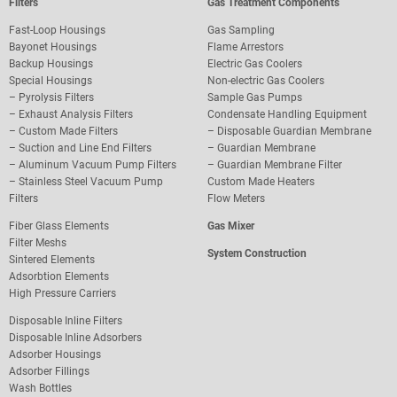
Filters
Gas Treatment Components
Fast-Loop Housings
Gas Sampling
Bayonet Housings
Flame Arrestors
Backup Housings
Electric Gas Coolers
Special Housings
Non-electric Gas Coolers
–
Pyrolysis Filters
Sample Gas Pumps
–
Exhaust Analysis Filters
Condensate Handling Equipment
–
Custom Made Filters
–
Disposable Guardian Membrane
–
Suction and Line End Filters
–
Guardian Membrane
–
Aluminum Vacuum Pump Filters
– Guardian Membrane Filter
– S
tainless Steel Vacuum Pump
Custom Made Heaters
Filters
Flow Meters
Fiber Glass Elements
Gas Mixer
Filter Meshs
System Construction
Sintered Elements
Adsorbtion Elements
High Pressure Carriers
Disposable Inline Filters
Disposable Inline Adsorbers
Adsorber Housings
Adsorber Fillings
Wash Bottles