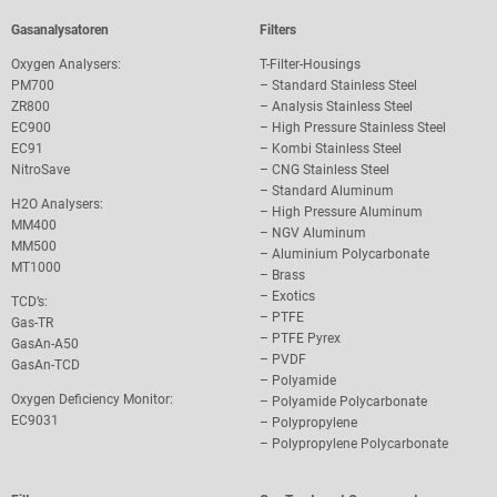
Gasanalysatoren
Filters
Oxygen Analysers:
T-Filter-Housings
PM700
–
Standard Stainless Steel
ZR800
–
Analysis Stainless Steel
EC900
–
High Pressure Stainless Steel
EC91
–
Kombi Stainless Steel
NitroSave
–
CNG Stainless Steel
–
Standard Aluminum
H2O Analysers:
–
High Pressure Aluminum
MM400
–
NGV Aluminum
MM500
–
Aluminium Polycarbonate
MT1000
–
Brass
–
Exotics
TCD’s:
–
PTFE
Gas-TR
–
PTFE Pyrex
GasAn-A50
–
PVDF
GasAn-TCD
–
Polyamide
Oxygen Deficiency Monitor:
–
Polyamide Polycarbonate
EC9031
–
Polypropylene
–
Polypropylene Polycarbonate