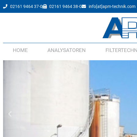
02161 9464 37-0
02161 9464 38-0
info[at]apm-technik.com
HOME
ANALYSATOREN
FILTERTECHN