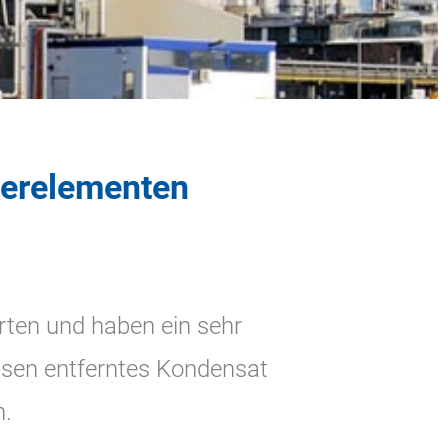
terelementen
arten und haben ein sehr
Gasen entferntes Kondensat
n.