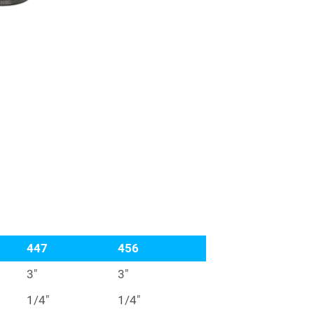
447
456
3″
3″
1/4″
1/4″