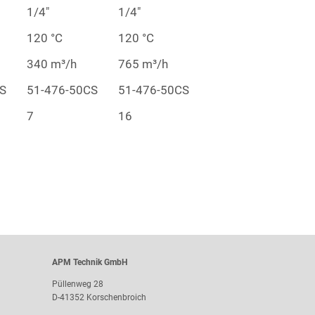
1/4″
1/4″
120 °C
120 °C
340 m³/h
765 m³/h
S
51-476-50CS
51-476-50CS
7
16
APM Technik GmbH
Püllenweg 28
D-41352 Korschenbroich