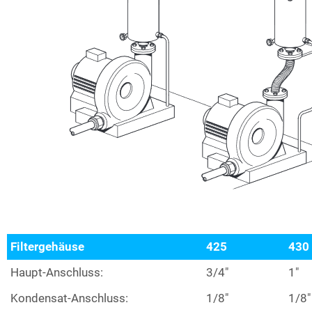
Filtergehäuse
425
430
Haupt-Anschluss:
3/4″
1″
Kondensat-Anschluss:
1/8″
1/8″