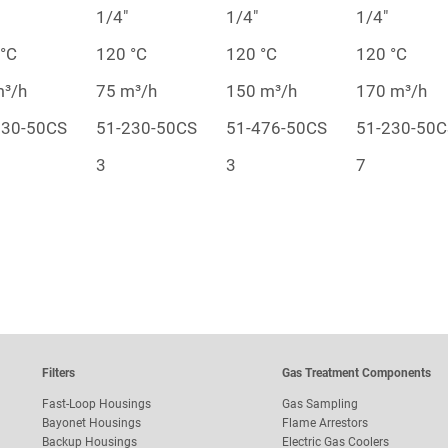
1/4″
1/4″
1/4″
°C
120 °C
120 °C
120 °C
m³/h
75 m³/h
150 m³/h
170 m³/h
230-50CS
51-230-50CS
51-476-50CS
51-230-50C
3
3
7
Filters
Gas Treatment Components
Fast-Loop Housings
Gas Sampling
Bayonet Housings
Flame Arrestors
Backup Housings
Electric Gas Coolers