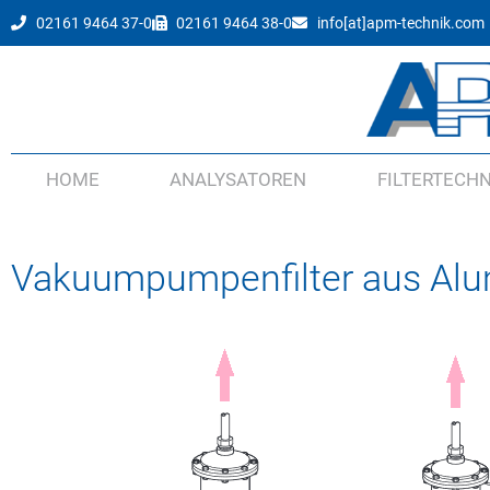
02161 9464 37-0
02161 9464 38-0
info[at]apm-technik.com
HOME
ANALYSATOREN
FILTERTECHN
Vakuumpumpenfilter aus Al