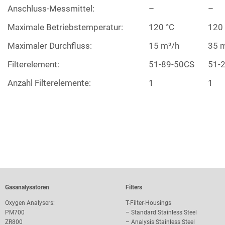
Anschluss-Messmittel:
–
–
Maximale Betriebstemperatur:
120 °C
120 
Maximaler Durchfluss:
15 m³/h
35 
Filterelement:
51-89-50CS
51-
Anzahl Filterelemente:
1
1
Gasanalysatoren
Filters
Oxygen Analysers:
T-Filter-Housings
PM700
–
Standard Stainless Steel
ZR800
–
Analysis Stainless Steel